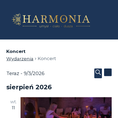
Przejdź
do
treści
Koncert
Koncert
Wydarzenia
Wy
Wydarzenia
Wydar
Teraz
 - 
9/3/2026
Lista
Wybierz
Szukaj
Wi
Nawig
sierpień 2026
datę.
na
po
wt.
wyszu
11