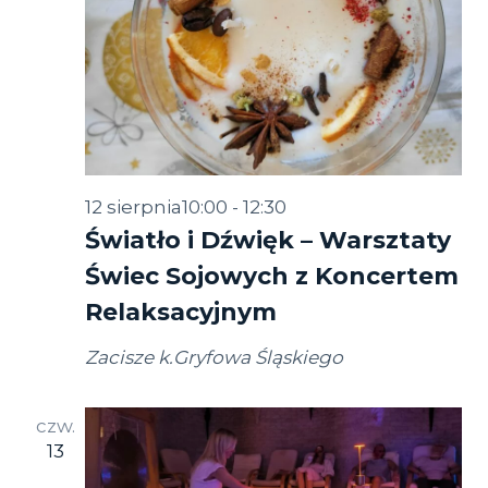
12 sierpnia10:00
-
12:30
Światło i Dźwięk – Warsztaty
Świec Sojowych z Koncertem
Relaksacyjnym
Zacisze k.Gryfowa Śląskiego
czw.
13