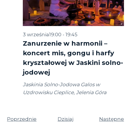
3 września19:00
-
19:45
Zanurzenie w harmonii –
koncert mis, gongu i harfy
kryształowej w Jaskini solno-
jodowej
Jaskinia Solno-Jodowa Galos w
Uzdrowisku Cieplice, Jelenia Góra
Wydarzenia
Wy
Poprzednie
Dzisiaj
Następne