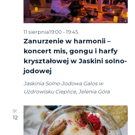
i
widok
11 sierpnia19:00
-
19:45
Zanurzenie w harmonii –
koncert mis, gongu i harfy
kryształowej w Jaskini solno-
jodowej
Jaskinia Solno-Jodowa Galos w
Uzdrowisku Cieplice, Jelenia Góra
śr.
12