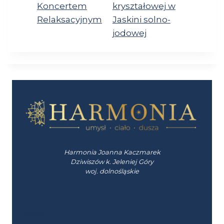
Koncertem
kryształowej w
Relaksacyjnym
Jaskini solno-
jodowej
Harmonia Joanna Kaczmarek
Dziwiszów k. Jeleniej Góry
woj. dolnośląskie
Start