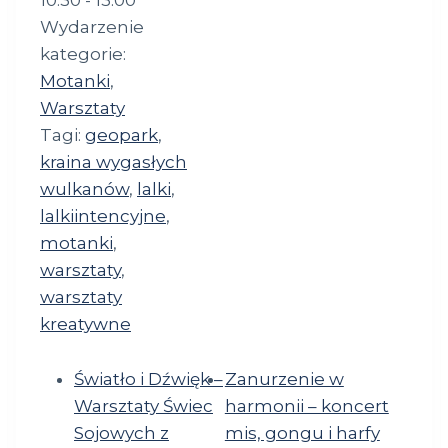
10:30 - 13:00
Wydarzenie
kategorie:
Motanki
,
Warsztaty
Tagi:
geopark
,
kraina wygasłych
wulkanów
,
lalki
,
lalkiintencyjne
,
motanki
,
warsztaty
,
warsztaty
kreatywne
Światło i Dźwięk –
Zanurzenie w
Warsztaty Świec
harmonii – koncert
Sojowych z
mis, gongu i harfy