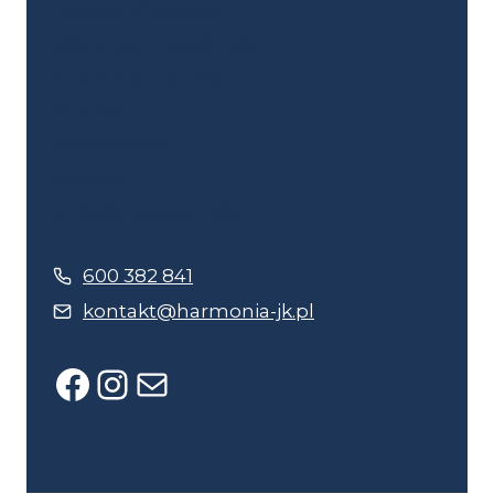
Terapia dźwiękiem
Warsztaty i rękodzieło
Coaching i rozwój
O mnie
Wydarzenia
Kontakt
Polityka prywatności
600 382 841
kontakt@harmonia-jk.pl
Facebook
Instagram
Mail