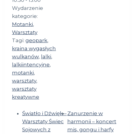
10:30 - 13:00
Wydarzenie
kategorie:
Motanki
,
Warsztaty
Tagi:
geopark
,
kraina wygasłych
wulkanów
,
lalki
,
lalkiintencyjne
,
motanki
,
warsztaty
,
warsztaty
kreatywne
Światło i Dźwięk –
Zanurzenie w
Warsztaty Świec
harmonii – koncert
Sojowych z
mis, gongu i harfy