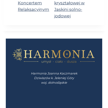
Koncertem
kryształowej w
Relaksacyjnym
Jaskini solno-
jodowej
Harmonia Joanna Kaczmarek
Dziwiszów k. Jeleniej Góry
woj. dolnośląskie
Start