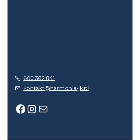
Terapia dźwiękiem
Warsztaty i rękodzieło
Coaching i rozwój
O mnie
Wydarzenia
Kontakt
Polityka prywatności
600 382 841
kontakt@harmonia-jk.pl
Facebook
Instagram
Mail