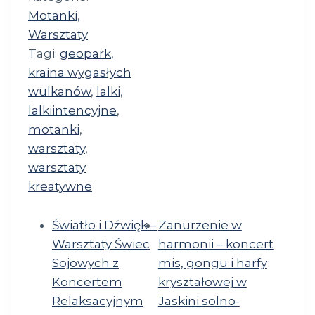
Motanki
,
Warsztaty
Tagi:
geopark
,
kraina wygasłych
wulkanów
,
lalki
,
lalkiintencyjne
,
motanki
,
warsztaty
,
warsztaty
kreatywne
Światło i Dźwięk –
Zanurzenie w
Warsztaty Świec
harmonii – koncert
Sojowych z
mis, gongu i harfy
Koncertem
kryształowej w
Relaksacyjnym
Jaskini solno-