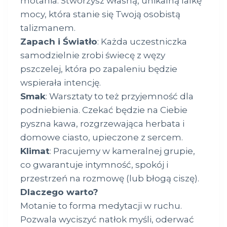
motania. Stworzysz własną, unikalną lalkę
mocy, która stanie się Twoją osobistą
talizmanem.
Zapach i Światło
: Każda uczestniczka
samodzielnie zrobi świecę z węzy
pszczelej, która po zapaleniu będzie
wspierała intencję.
Smak
: Warsztaty to też przyjemność dla
podniebienia. Czekać będzie na Ciebie
pyszna kawa, rozgrzewająca herbata i
domowe ciasto, upieczone z sercem.
Klimat
: Pracujemy w kameralnej grupie,
co gwarantuje intymność, spokój i
przestrzeń na rozmowę (lub błogą ciszę).
Dlaczego warto?
Motanie to forma medytacji w ruchu.
Pozwala wyciszyć natłok myśli, oderwać