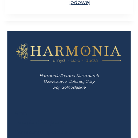
jodowej
Harmonia Joanna Kaczmarek
Dziwiszów k. Jeleniej Góry
woj. dolnośląskie
Start
Terapia dźwiękiem
Warsztaty i rękodzieło