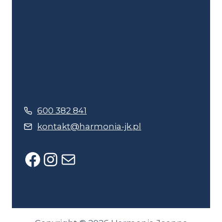
Warsztaty i rękodzieło
Coaching i rozwój
O mnie
Wydarzenia
Kontakt
Polityka prywatności
600 382 841
kontakt@harmonia-jk.pl
Facebook
Instagram
Mail