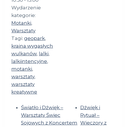
10:30 - 13:00
Wydarzenie
kategorie:
Motanki
,
Warsztaty
Tagi:
geopark
,
kraina wygasłych
wulkanów
,
lalki
,
lalkiintencyjne
,
motanki
,
warsztaty
,
warsztaty
kreatywne
Światło i Dźwięk –
Dźwięk i
Warsztaty Świec
Rytuał –
Sojowych z Koncertem
Wieczory z