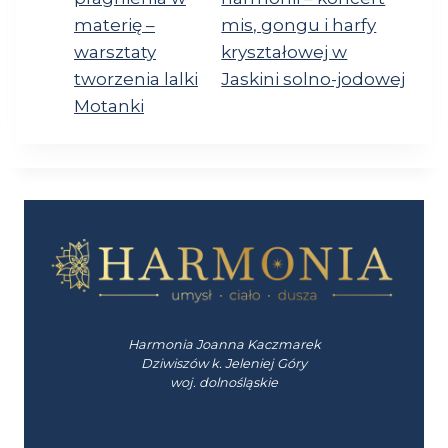
materię –
mis, gongu i harfy
warsztaty
kryształowej w
tworzenia lalki
Jaskini solno-jodowej
Motanki
Harmonia Joanna Kaczmarek
Dziwiszów k. Jeleniej Góry
woj. dolnośląskie