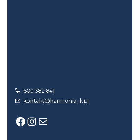
Start
Terapia dźwiękiem
Warsztaty i rękodzieło
Coaching i rozwój
O mnie
Wydarzenia
Kontakt
Polityka prywatności
600 382 841
kontakt@harmonia-jk.pl
Facebook
Instagram
Mail