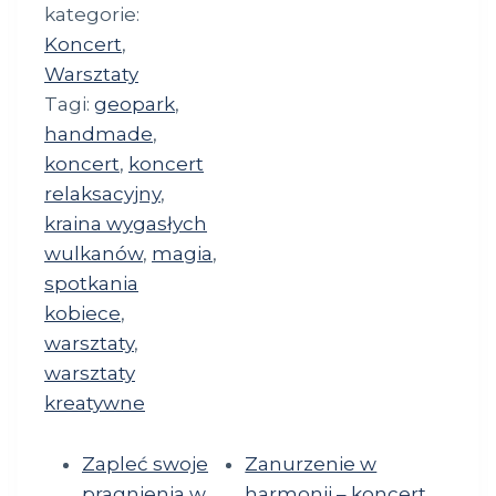
kategorie:
Koncert
,
Warsztaty
Tagi:
geopark
,
handmade
,
koncert
,
koncert
relaksacyjny
,
kraina wygasłych
wulkanów
,
magia
,
spotkania
kobiece
,
warsztaty
,
warsztaty
kreatywne
Zapleć swoje
Zanurzenie w
pragnienia w
harmonii – koncert