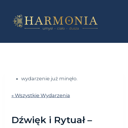
Przejdź
do
treści
wydarzenie już minęło.
« Wszystkie Wydarzenia
Dźwięk i Rytuał –