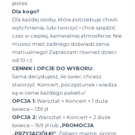
jesteś.
Dla kogo?
Dla każdej osoby, która potrzebuje chwili
wytchnienia, lubi tworzyć i chce spędzić
czas w ciepłej, kameralnej atmosferze. Nie
musisz mieć żadnego doświadczenia
manualnego! Zapraszam również dzieci
od 10 r.ż.
CENNIK I OPCJE DO WYBORU:
Sama decydujesz, ile świec chcesz
stworzyć. Koncert, poczęstunek i wiedza
są w cenie każdego pakietu!
OPCJA 1:
Warsztat + Koncert + 1 duża
świeca – 139 zł
OPCJA 2:
Warsztat + Koncert + 2 duże
świece – 169 zł lub „
PROMOCJA
„PRZYJACIÓŁKI”
: Zabierz mamę, siostrę