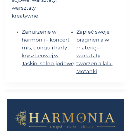
sojowe
,
warsztaty
,
warsztaty
kreatywne
Zanurzenie w
Zapleć swoje
harmonii – koncert
pragnienia w
mis, gongu i harfy
materię –
kryształowej w
warsztaty
Jaskini solno-jodowej
tworzenia lalki
Motanki