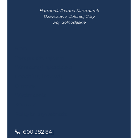
Harmonia Joanna Kaczmarek
Dziwiszów k. Jeleniej Góry
woj. dolnośląskie
Start
Terapia dźwiękiem
Warsztaty i rękodzieło
Coaching i rozwój
O mnie
Wydarzenia
Kontakt
Polityka prywatności
600 382 841