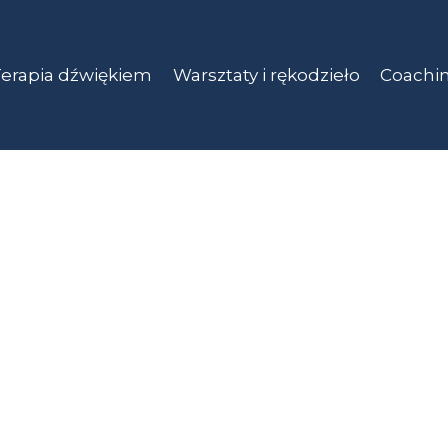
erapia dźwiękiem
Warsztaty i rękodzieło
Coachin