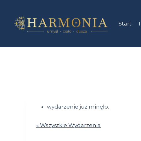
Przejdź
do
treści
Start
T
wydarzenie już minęło.
« Wszystkie Wydarzenia