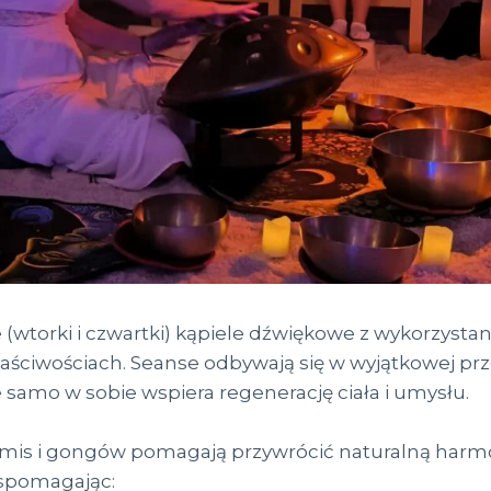
 (wtorki i czwartki) kąpiele dźwiękowe z wykorzyst
ściwościach. Seanse odbywają się w wyjątkowej prz
 samo w sobie wspiera regenerację ciała i umysłu.
cje mis i gongów pomagają przywrócić naturalną harm
wspomagając: