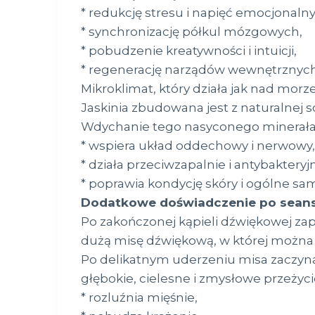
* redukcję stresu i napięć emocjonaln
* synchronizację półkul mózgowych,
* pobudzenie kreatywności i intuicji,
* regenerację narządów wewnętrzny
Mikroklimat, który działa jak nad morz
Jaskinia zbudowana jest z naturalnej so
Wdychanie tego nasyconego minerałam
* wspiera układ oddechowy i nerwowy,
* działa przeciwzapalnie i antybakteryjn
* poprawia kondycję skóry i ogólne sa
Dodatkowe doświadczenie po seans
Po zakończonej kąpieli dźwiękowej za
dużą misę dźwiękową, w której można
Po delikatnym uderzeniu misa zaczyna
głębokie, cielesne i zmysłowe przeżycie
* rozluźnia mięśnie,