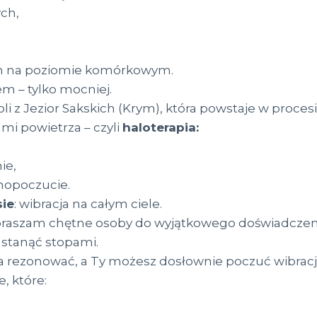
ych,
ch na poziomie komórkowym.
em – tylko mocniej.
li z Jezior Sakskich (Krym), która powstaje w proces
i powietrza – czyli
haloterapia:
ie,
mopoczucie.
ie
: wibracja na całym ciele.
praszam chętne osoby do wyjątkowego doświadczeni
 stanąć stopami.
 rezonować, a Ty możesz dosłownie poczuć wibrację
, które: