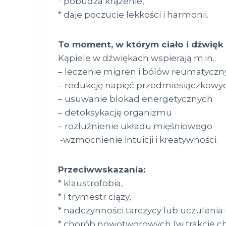
* pobudza krążenie,
* daje poczucie lekkości i harmonii.
To moment, w którym ciało i dźwięk s
Kąpiele w dźwiękach wspierają m.in.:
– leczenie migren i bólów reumatycz
– redukcję napięć przedmiesiączkowy
– usuwanie blokad energetycznych
– detoksykację organizmu
– rozluźnienie układu mięśniowego
-wzmocnienie intuicji i kreatywności.
Przeciwwskazania:
* klaustrofobia,
* I trymestr ciąży,
* nadczynności tarczycy lub uczulenia 
* chorób nowotworowych (w trakcie che