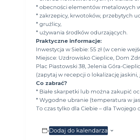
* obecności elementów metalowych w ci
* zakrzepicy, krwotoków, przebytych u
* gruźlicy,
* używania środków odurzających.
Praktyczne informacje:
Inwestycja w Siebie: 55 zł (w cenie wej
Miejsce: Uzdrowisko Cieplice, Dom Zdr
Plac Piastowski 38, Jelenia Góra-Ciepli
(zapytaj w recepcji o lokalizację jaskini,
Co zabrać?
* Białe skarpetki lub można zakupić o
* Wygodne ubranie (temperatura w jas
To czas tylko dla Ciebie – dla Twojego 
Dodaj do kalendarza