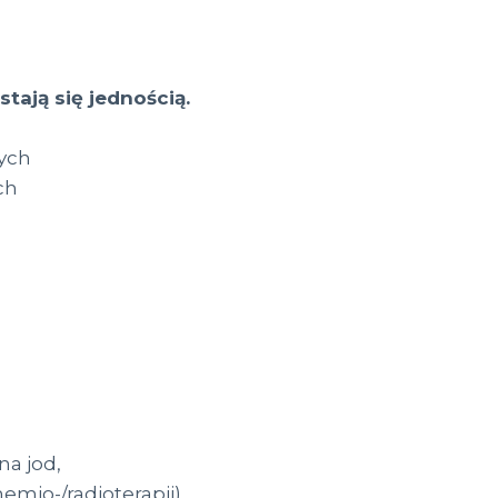
tają się jednością.
nych
ch
na jod,
mio-/radioterapii),