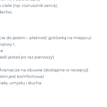
ele (np. rozrusznik serca),
darów,
ście do jaskini – płatność gotówką na miejscu)
ojowy I,
ce
 jeśli jesteś po raz pierwszy)
chraniacze na obuwie (dostępne w recepcji)
kini jest komfortowa)
ciała, umysłu i ducha.