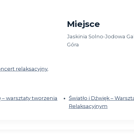
Miejsce
Jaskinia Solno-Jodowa Gal
Góra
ncert relaksacyjny
,
 – warsztaty tworzenia
Światło i Dźwięk – Warsz
Relaksacyjnym