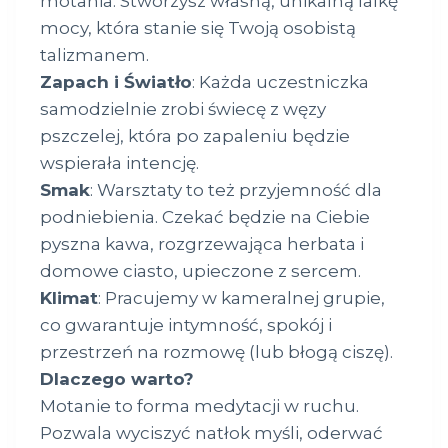
motania. Stworzysz własną, unikalną lalkę
mocy, która stanie się Twoją osobistą
talizmanem.
Zapach i Światło
: Każda uczestniczka
samodzielnie zrobi świecę z węzy
pszczelej, która po zapaleniu będzie
wspierała intencję.
Smak
: Warsztaty to też przyjemność dla
podniebienia. Czekać będzie na Ciebie
pyszna kawa, rozgrzewająca herbata i
domowe ciasto, upieczone z sercem.
Klimat
: Pracujemy w kameralnej grupie,
co gwarantuje intymność, spokój i
przestrzeń na rozmowę (lub błogą ciszę).
Dlaczego warto?
Motanie to forma medytacji w ruchu.
Pozwala wyciszyć natłok myśli, oderwać