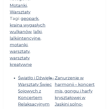
Motanki
,
Warsztaty
Tagi:
geopark
,
kraina wygasłych
wulkanów
,
lalki
,
lalkiintencyjne
,
motanki
,
warsztaty
,
warsztaty
kreatywne
Światło i Dźwięk –
Zanurzenie w
Warsztaty Świec
harmonii – koncert
Sojowych z
mis, gongu i harfy
Koncertem
kryształowej w
Relaksacyjnym
Jaskini solno-