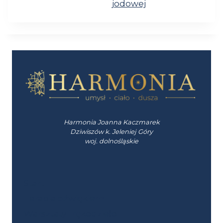
jodowej
Harmonia Joanna Kaczmarek
Dziwiszów k. Jeleniej Góry
woj. dolnośląskie
Start
Terapia dźwiękiem
Warsztaty i rękodzieło