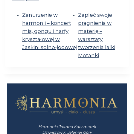
Zanurzenie w
Zapleć swoje
harmonii – koncert
pragnienia w
mis, gongu i harfy
materię –
kryształowej w
warsztaty
Jaskini solno-jodowej
tworzenia lalki
Motanki
Harmonia Joanna Kaczmarek
Dziwiszów k. Jeleniej Góry