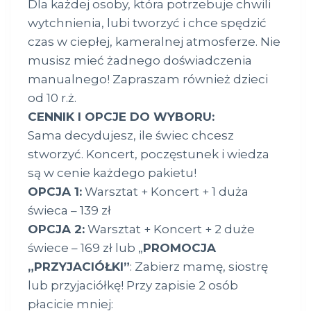
Dla każdej osoby, która potrzebuje chwili
wytchnienia, lubi tworzyć i chce spędzić
czas w ciepłej, kameralnej atmosferze. Nie
musisz mieć żadnego doświadczenia
manualnego! Zapraszam również dzieci
od 10 r.ż.
CENNIK I OPCJE DO WYBORU:
Sama decydujesz, ile świec chcesz
stworzyć. Koncert, poczęstunek i wiedza
są w cenie każdego pakietu!
OPCJA 1:
Warsztat + Koncert + 1 duża
świeca – 139 zł
OPCJA 2:
Warsztat + Koncert + 2 duże
świece – 169 zł lub „
PROMOCJA
„PRZYJACIÓŁKI”
: Zabierz mamę, siostrę
lub przyjaciółkę! Przy zapisie 2 osób
płacicie mniej: