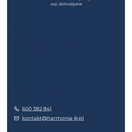
woj. dolnośląskie
Start
Terapia dźwiękiem
Warsztaty i rękodzieło
Coaching i rozwój
O mnie
Wydarzenia
Kontakt
Polityka prywatności
600 382 841
kontakt@harmonia-jk.pl