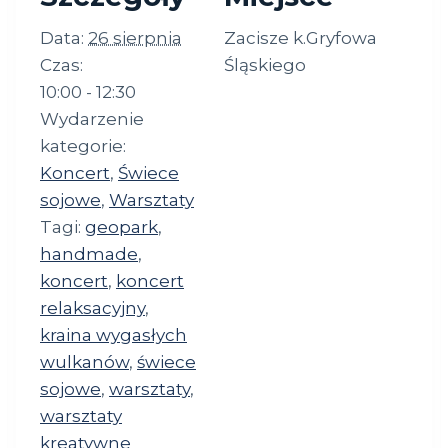
Data:
26 sierpnia
Zacisze k.Gryfowa
Czas:
Śląskiego
10:00 - 12:30
Wydarzenie
kategorie:
Koncert
,
Świece
sojowe
,
Warsztaty
Tagi:
geopark
,
handmade
,
koncert
,
koncert
relaksacyjny
,
kraina wygasłych
wulkanów
,
świece
sojowe
,
warsztaty
,
warsztaty
kreatywne